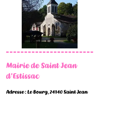
Mairie de Saint Jean
d'Estissac
Adresse : Le Bourg, 24140 Saint Jean
d'Estissac
Téléphone :
05 53 81 96 86
Mail
:
mairie.saintjeandestissac@wanado
o.fr