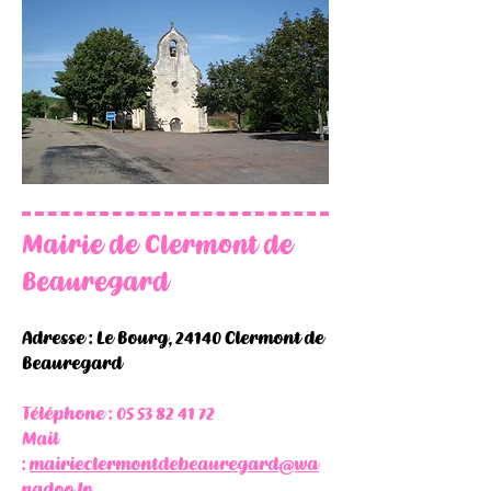
Mairie de Clermont de
Beauregard
Adresse : Le Bourg, 24140 Clermont de
Beauregard
Téléphone :
05 53 82 41 72
Mail
:
mairieclermontdebeauregard@wa
nadoo.fr