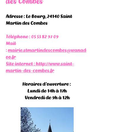
des Combes
Adresse : Le Bourg, 24140 Saint
Martin des Combes
Téléphone :
05 53 82 97 09
Mail
:
mairie.stmartindescombes@wanad
oo.fr
Site internet :
http://www.saint-
martin-des-combes.fr
Horaires d'ouverture :
Lundi de 14h à 17h
Vendredi de 9h à 12h