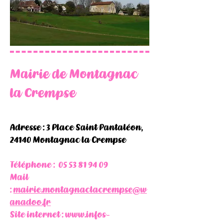
Mairie de Montagnac
la Crempse
Adresse : 3 Place Saint Pantaléon,
24140 Montagnac la Crempse
Téléphone :
05 53 81 94 09
Mail
:
mairie.montagnaclacrempse@w
anadoo.fr
Site internet :
www.infos-