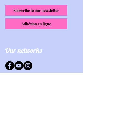
Subscribe to our newsletter
Adhésion en ligne
Our networks
Info point:
Address:
15 Rue Edouard Dupuy,
24140 Villamblard
Mail: